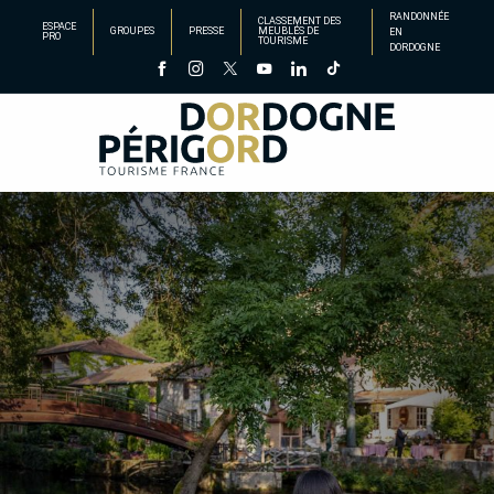
Aller
RANDONNÉE
CLASSEMENT DES
ESPACE
GROUPES
PRESSE
MEUBLÉS DE
EN
au
PRO
TOURISME
DORDOGNE
contenu
principal