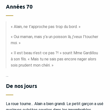
Années 70
« Alain, ne t’approche pas trop du bord. »
« Oui maman, mais y’a un poisson là, j’veux l’toucher
moi. »
« Il est beau n’est-ce pas ?! » sourit Mme Gardillou
à son fils. « Mais tu ne sais pas encore nager alors
sois prudent mon chéri. »
…
De nos jours
La roue tourne… Alain a bien grandi. Le petit garçon a usé
quelques culottes courtes dans les innombrables