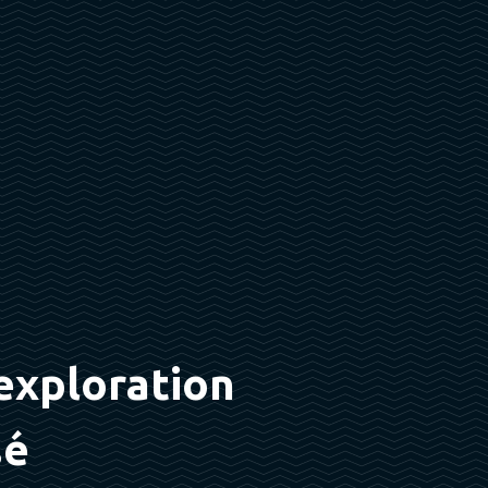
exploration
sé