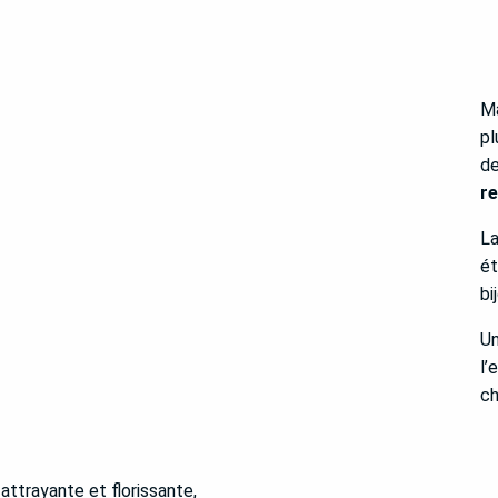
Ma
pl
de
re
L
ét
bi
U
l’
ch
attrayante et florissante,