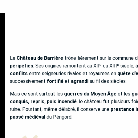
Le
Château de Barrière
trône fièrement sur la commune 
péripéties
. Ses origines remontent au XIIᵉ ou XIIIᵉ siècle,
conflits
entre seigneuries rivales et royaumes en
quête d’
successivement
fortifié
et
agrandi
au fil des siècles.
Mais ce sont surtout les
guerres du Moyen Âge
et les
gu
conquis, repris, puis incendié
, le château fut plusieurs fo
ruine. Pourtant, même délabré, il conserve une
prestance i
passé médiéval
du Périgord.