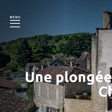
MENU
Une plongée 
C