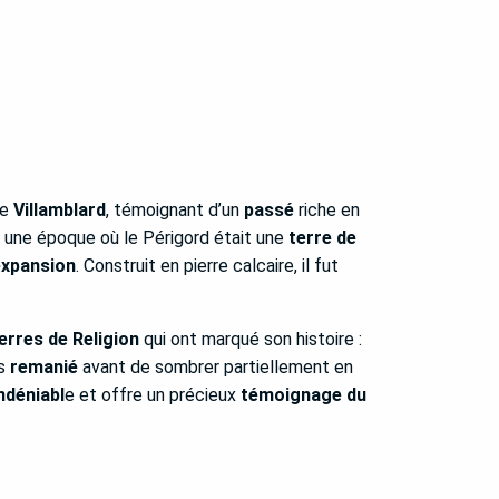
de
Villamblard
, témoignant d’un
passé
riche en
 à une époque où le Périgord était une
terre de
expansion
. Construit en pierre calcaire, il fut
erres de Religion
qui ont marqué son histoire :
is
remanié
avant de sombrer partiellement en
ndéniabl
e et offre un précieux
témoignage du