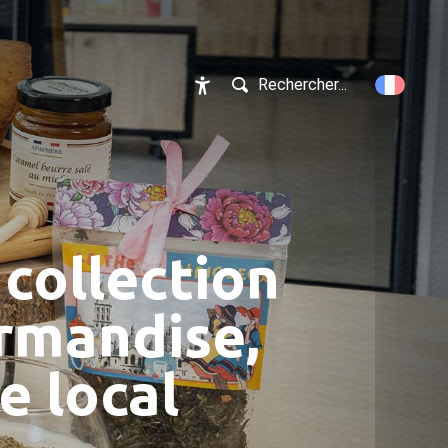
Rechercher...
Accessibilité
 collection
rmandise,
e local