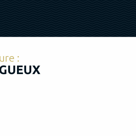
re :
IGUEUX