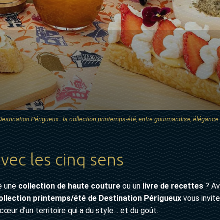
Destination Périgueux : la collection printemps-été, entre gourmandise, élégance e
vec les cinq sens
e une
collection de haute couture
ou un
livre de recettes
? Av
ollection printemps/été de Destination Périgueux
vous invit
 cœur d’un territoire qui a du style… et du goût.