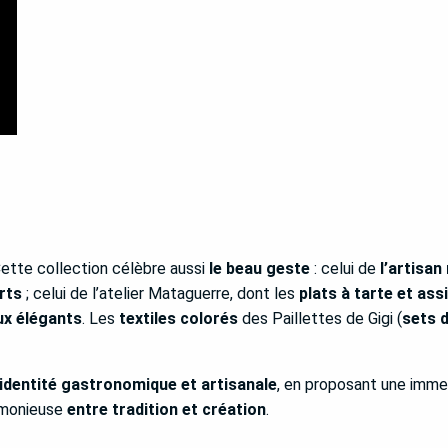
 Cette collection célèbre aussi
le beau geste
: celui de
l’artisan
rts
; celui de l’atelier Mataguerre, dont les
plats à tarte et ass
x élégants
. Les
textiles colorés
des Paillettes de Gigi (
sets d
identité gastronomique et artisanale
, en proposant une immer
rmonieuse
entre tradition et création
.