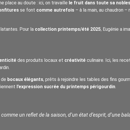
e place au doute : ici, on travaille
le fruit dans toute sa noble
onfitures
se font
comme autrefois
– à la main, au chaudron –
clatantes. Pour la
collection printemps/été 2025
, Eugénie a im
enticité
des produits locaux et
créativité
culinaire. Ici, les r
ardin.
t de
bocaux élégants
, prêts à rejoindre les tables des fins gour
viennent
l’expression sucrée du printemps périgourdin
.
 comme un reflet de la saison, d’un état d’esprit, d’une bal