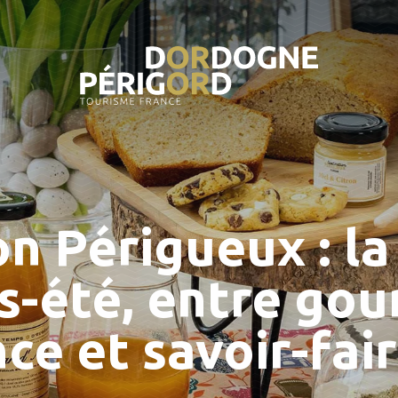
n Périgueux : la
s-été, entre gou
ce et savoir-fair