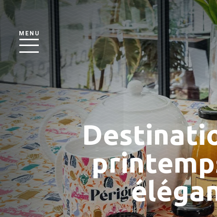
MENU
Destinatio
printemp
élégan