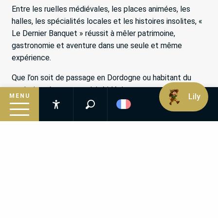
Entre les ruelles médiévales, les places animées, les
halles, les spécialités locales et les histoires insolites, «
Le Dernier Banquet » réussit à mêler patrimoine,
gastronomie et aventure dans une seule et même
expérience.
Que l’on soit de passage en Dordogne ou habitant du
territoire, c’est une activité idéale pour partager un bon
Lily
MENU
moment en famille, entre amis ou même entre collègues.
Recherche
Accessibilité
Alors, prêt à résoudre les énigmes de Monsieur
Inspirez-vous
Entremets et à sauver son dernier banquet ? Réservez
vite votre place et partez à la découverte de Périgueux
Suivez le guide
comme vous ne l’avez jamais vue !
Préparez votre séjour
Infos pratiques
On apprend en jouant et en dégustant, on
découvre la ville autrement et on prend le