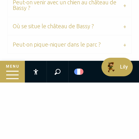
Peut-on venir avec un chien au château de
Bassy ?
Où se situe le château de Bassy ?
Peut-on pique-niquer dans le parc ?
Lily
MENU
INFORMATIONS PRATIQUES
Recherche
Accessibilité
Inspirez-vous
📍
Localisation :
Le château de Bassy se situe à Saint-
Suivez le guide
Médard-de-Mussidan, au cœur du Périgord Blanc, à
proximité de Mussidan.
Préparez votre séjour
🕐
Accès au parc
Infos pratiques