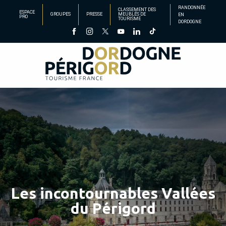
Aller
RANDONNÉE
CLASSEMENT DES
ESPACE
GROUPES
PRESSE
MEUBLÉS DE
EN
au
PRO
TOURISME
DORDOGNE
contenu
principal
Les incontournables Vallées
du Périgord