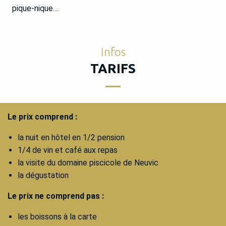
pique-nique…
Infos
TARIFS
Le prix comprend :
la nuit en hôtel en 1/2 pension
1/4 de vin et café aux repas
la visite du domaine piscicole de Neuvic
la dégustation
Le prix ne comprend pas :
les boissons à la carte