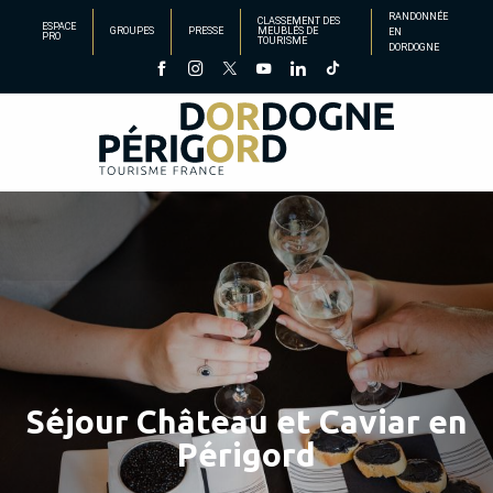
Aller
RANDONNÉE
CLASSEMENT DES
ESPACE
GROUPES
PRESSE
MEUBLÉS DE
EN
au
PRO
TOURISME
DORDOGNE
contenu
principal
Séjour Château et Caviar en
Périgord