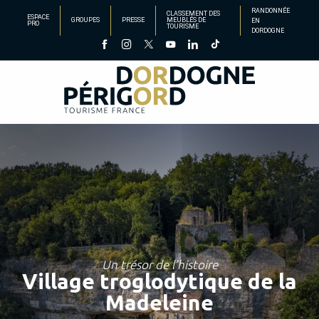
Aller
RANDONNÉE
CLASSEMENT DES
ESPACE
GROUPES
PRESSE
MEUBLÉS DE
EN
au
PRO
TOURISME
DORDOGNE
contenu
principal
Un trésor de l’histoire
Village troglodytique de la
Madeleine