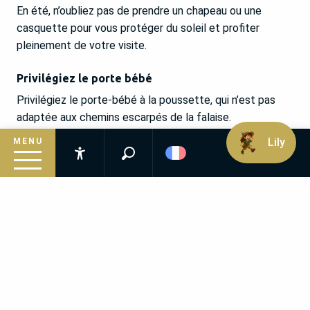
En été, n’oubliez pas de prendre un chapeau ou une
casquette pour vous protéger du soleil et profiter
pleinement de votre visite.
Privilégiez le porte bébé
Privilégiez le porte-bébé à la poussette, qui n’est pas
adaptée aux chemins escarpés de la falaise.
Lily
MENU
N’oubliez pas votre appareil photo
Recherche
Accessibilité
Pour immortaliser ce lieu magique.
Inspirez-vous
Suivez le guide
Préparez votre séjour
Infos pratiques
RÉPONSES À VOS QUESTIONS