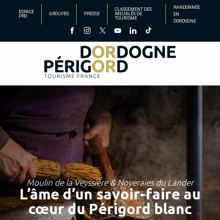
Aller
RANDONNÉE
CLASSEMENT DES
ESPACE
GROUPES
PRESSE
MEUBLÉS DE
EN
au
PRO
TOURISME
DORDOGNE
contenu
principal
Moulin de la Veyssière & Noyeraies du Lander
L’âme d’un savoir-faire au
cœur du Périgord blanc