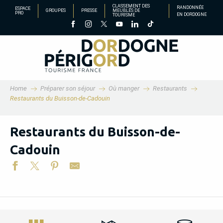
Aller
CLASSEMENT DES
RANDONNÉE
ESPACE
GROUPES
PRESSE
MEUBLÉS DE
PRO
EN DORDOGNE
TOURISME
au
contenu
principal
Home
Préparer son séjour
Où manger
Restaurants
Restaurants du Buisson-de-Cadouin
Restaurants du Buisson-de-
Cadouin