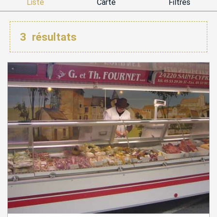
Liste
Carte
Filtres
3
résultats