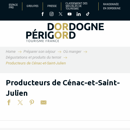
Aller
CLASSEMENT DES
RANDONNÉE
ESPACE
GROUPES
PRESSE
MEUBLÉS DE
PRO
EN DORDOGNE
TOURISME
au
contenu
principal
Home
Préparer son séjour
Où manger
Dégustations et produits du terroir
Producteurs de Cénac-et-Saint-Julien
Producteurs de Cénac-et-Saint-
Julien