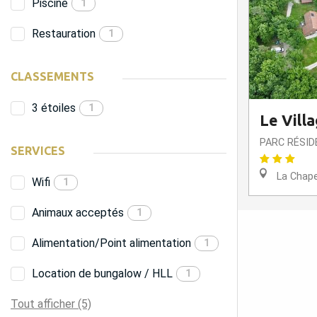
Piscine
1
Restauration
1
CLASSEMENTS
3 étoiles
1
Le Vill
PARC RÉSID
SERVICES
La Chapel
Wifi
1
Animaux acceptés
1
Alimentation/Point alimentation
1
Location de bungalow / HLL
1
Tout afficher (5)