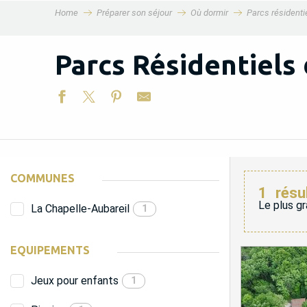
Home
Préparer son séjour
Où dormir
Parcs résidentie
MENU
Parcs Résidentiels 
COMMUNES
1
résu
Le plus gr
La Chapelle-Aubareil
1
EQUIPEMENTS
Jeux pour enfants
1