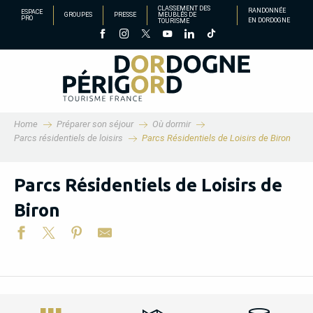
Aller
CLASSEMENT DES
RANDONNÉE
ESPACE
GROUPES
PRESSE
MEUBLÉS DE
PRO
EN DORDOGNE
TOURISME
au
contenu
principal
Home
Préparer son séjour
Où dormir
Parcs résidentiels de loisirs
Parcs Résidentiels de Loisirs de Biron
Parcs Résidentiels de Loisirs de
Biron