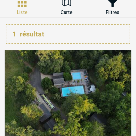
Liste
Carte
Filtres
1
résultat