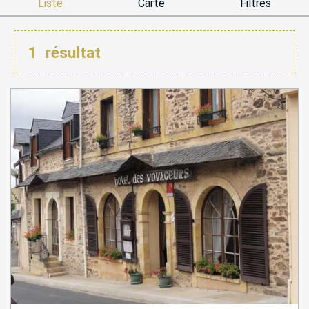
Liste
Carte
Filtres
1
résultat