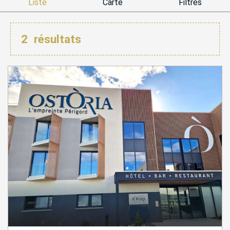
Liste
Carte
Filtres
2
résultats