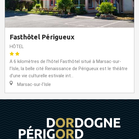
Fasthôtel Périgueux
HÔTEL
A 6 kilomètres de l’hôtel Fasthôtel situé à Marsac-sur-
l’Isle, la belle cité Renaissance de Périgueux est le théâtre
d’une vie culturelle estivale int...
Marsac-sur-l'Isle