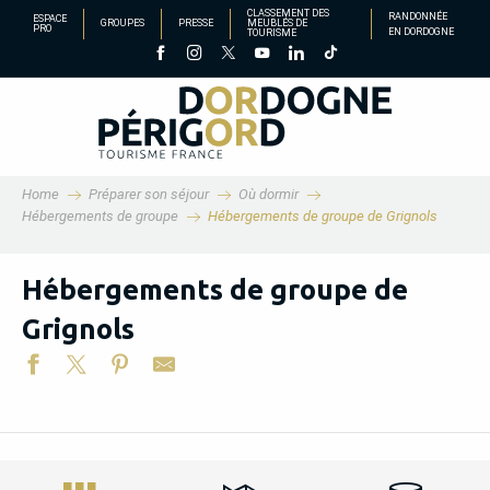
Aller
CLASSEMENT DES
RANDONNÉE
ESPACE
GROUPES
PRESSE
MEUBLÉS DE
PRO
EN DORDOGNE
TOURISME
au
contenu
principal
Home
Préparer son séjour
Où dormir
Hébergements de groupe
Hébergements de groupe de Grignols
Hébergements de groupe de
Grignols