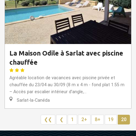
La Maison Odile à Sarlat avec piscine
chauffée
Agréable location de vacances avec piscine privée et
chauffée du 23/04 au 30/09 (8 m x 4 m - fond plat 1.55 m
– Accès par escalier intérieur d’angle,...
Sarlat-la-Canéda
❮❮
❮
1
2+
8+
19
20