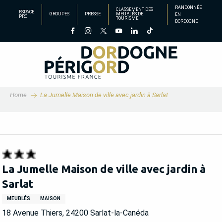
Aller
RANDONNÉE
CLASSEMENT DES
ESPACE
GROUPES
PRESSE
MEUBLÉS DE
EN
au
PRO
TOURISME
DORDOGNE
contenu
principal
Home
La Jumelle Maison de ville avec jardin à Sarlat
La Jumelle Maison de ville avec jardin à
Sarlat
MEUBLÉS
MAISON
18 Avenue Thiers, 24200 Sarlat-la-Canéda