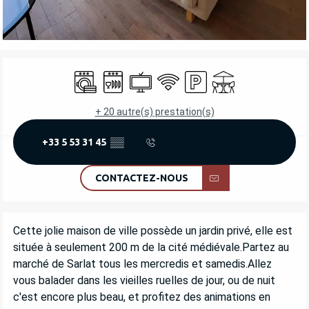
OUVERTURE ET COORDONNÉES
Lave linge
Lave vaisselle
Télévision
WiFi
Parking
Terrasse
+ 20 autre(s) prestation(s)
+33 5 53 31 45
▒▒
CONTACTEZ-NOUS
DESCRIPTION
Cette jolie maison de ville possède un jardin privé, elle est 
située à seulement 200 m de la cité médiévale.Partez au 
marché de Sarlat tous les mercredis et samedis.Allez 
vous balader dans les vieilles ruelles de jour, ou de nuit 
c'est encore plus beau, et profitez des animations en 