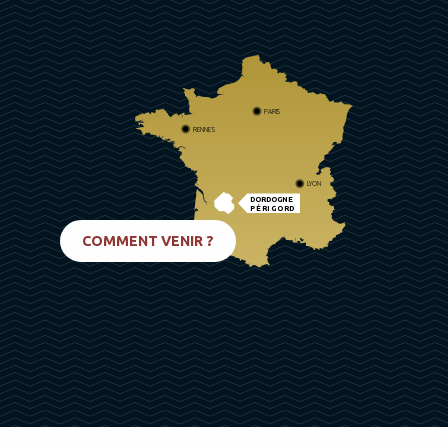
PARIS
RENNES
LYON
DORDOGNE
PÉRIGORD
BIARRITZ
COMMENT VENIR ?