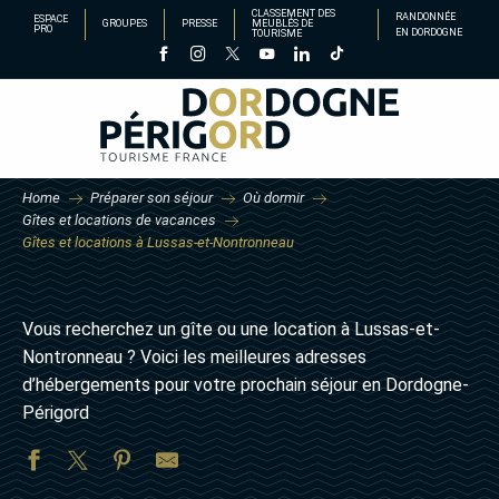
Aller
CLASSEMENT DES
RANDONNÉE
ESPACE
GROUPES
PRESSE
MEUBLÉS DE
PRO
EN DORDOGNE
TOURISME
au
contenu
principal
Home
Préparer son séjour
Où dormir
Gîtes et locations de vacances
Gîtes et locations à Lussas-et-Nontronneau
Vous recherchez un gîte ou une location à Lussas-et-
Nontronneau ? Voici les meilleures adresses
d’hébergements pour votre prochain séjour en Dordogne-
Périgord