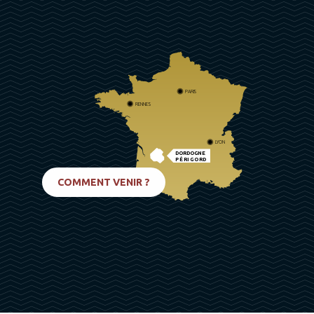
PARIS
RENNES
LYON
DORDOGNE
PÉRIGORD
BIARRITZ
COMMENT VENIR ?