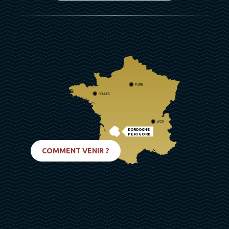
PARIS
RENNES
LYON
DORDOGNE
PÉRIGORD
BIARRITZ
COMMENT VENIR ?