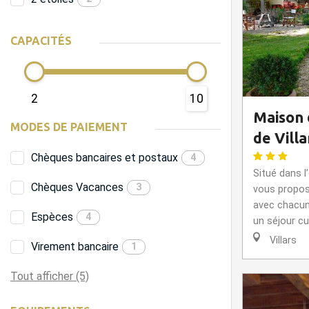
CAPACITÉS
2
10
Maison 
MODES DE PAIEMENT
de Villa
Chèques bancaires et postaux
4
Situé dans l
Chèques Vacances
3
vous propo
avec chacune
Espèces
4
un séjour cu
Villars
Virement bancaire
1
Tout afficher (5)