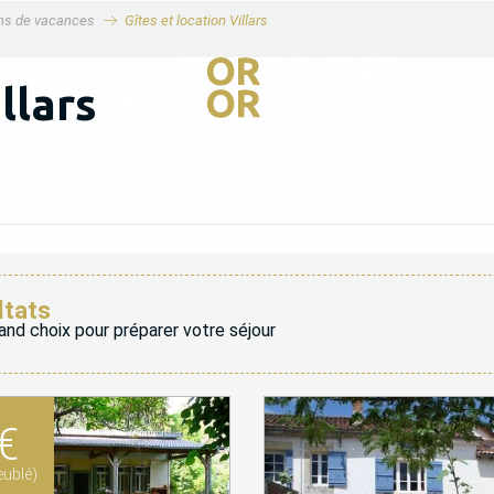
ons de vacances
Gîtes et location Villars
llars
ltats
and choix pour préparer votre séjour
€
ublé)