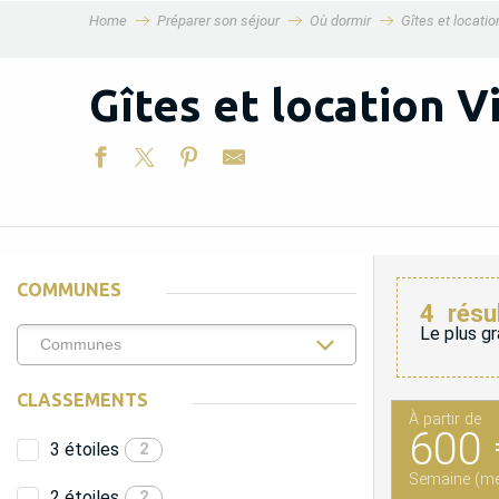
Home
Préparer son séjour
Où dormir
Gîtes et locati
MENU
Gîtes et location Vi
COMMUNES
4
résu
Le plus gr
CLASSEMENTS
À partir de
600 
3 étoiles
2
Semaine (me
2 étoiles
2