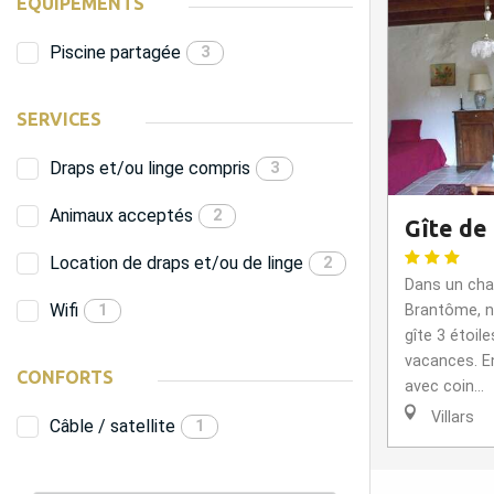
EQUIPEMENTS
Piscine partagée
3
SERVICES
Draps et/ou linge compris
3
Animaux acceptés
2
Gîte de
Location de draps et/ou de linge
2
Dans un ch
Wifi
1
Brantôme, n
gîte 3 étoil
vacances. E
CONFORTS
avec coin...
Villars
Câble / satellite
1