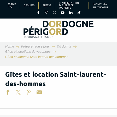
Aller
CLASSEMENT DES
RANDONNÉE
ESPACE
GROUPES
PRESSE
MEUBLÉS DE
PRO
EN DORDOGNE
TOURISME
au
contenu
principal
Home
Préparer son séjour
Où dormir
Gîtes et locations de vacances
Gîtes et location Saint-laurent-des-hommes
Gîtes et location Saint-laurent-
des-hommes