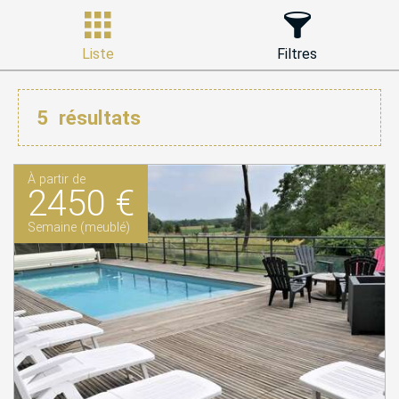
Liste
Filtres
5
résultats
À partir de
2450 €
Semaine (meublé)