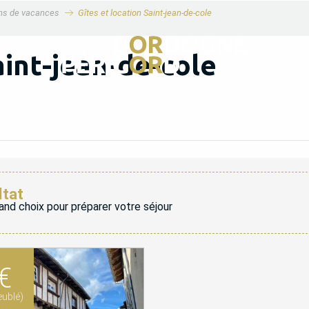
ons de vacances
Gîtes et location Saint-jean-de-cole
aint-jean-de-cole
ltat
and choix pour préparer votre séjour
€
ublé)