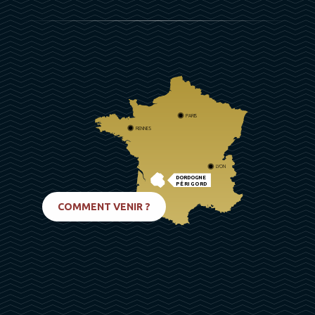
PARIS
RENNES
LYON
DORDOGNE
PÉRIGORD
BIARRITZ
COMMENT VENIR ?