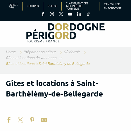
Aller
CLASSEMENT DES
RANDONNÉE
ESPACE
GROUPES
PRESSE
MEUBLÉS DE
PRO
EN DORDOGNE
TOURISME
au
contenu
principal
Home
Préparer son séjour
Où dormir
Gîtes et locations de vacances
Gîtes et locations à Saint-Barthélémy-de-Bellegarde
Gîtes et locations à Saint-
Barthélémy-de-Bellegarde