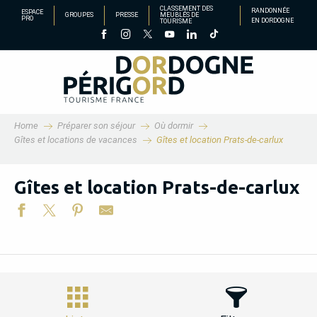
Aller
CLASSEMENT DES
RANDONNÉE
ESPACE
GROUPES
PRESSE
MEUBLÉS DE
PRO
EN DORDOGNE
TOURISME
au
contenu
principal
Home
Préparer son séjour
Où dormir
Gîtes et locations de vacances
Gîtes et location Prats-de-carlux
Gîtes et location Prats-de-carlux