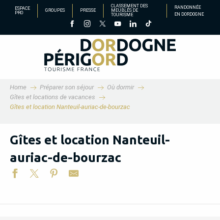
Aller
CLASSEMENT DES
RANDONNÉE
ESPACE
GROUPES
PRESSE
MEUBLÉS DE
PRO
EN DORDOGNE
TOURISME
au
contenu
principal
Home
Préparer son séjour
Où dormir
Gîtes et locations de vacances
Gîtes et location Nanteuil-auriac-de-bourzac
Gîtes et location Nanteuil-
auriac-de-bourzac