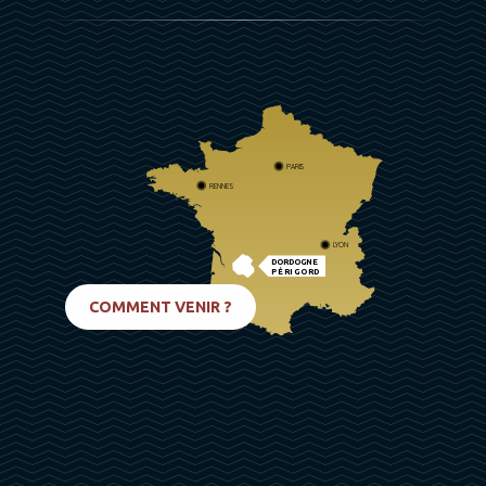
PARIS
RENNES
LYON
DORDOGNE
PÉRIGORD
BIARRITZ
COMMENT VENIR ?