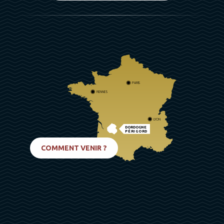
PARIS
RENNES
LYON
DORDOGNE
PÉRIGORD
BIARRITZ
COMMENT VENIR ?