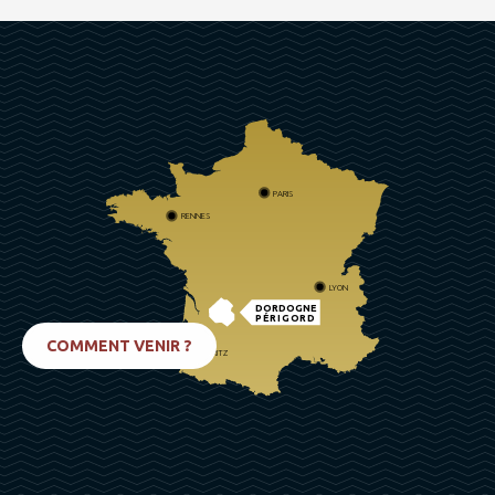
PARIS
RENNES
LYON
DORDOGNE
PÉRIGORD
COMMENT VENIR ?
BIARRITZ