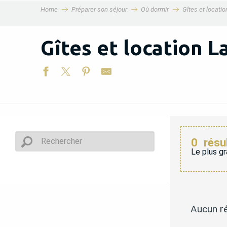
Home
Préparer son séjour
Où dormir
Gîtes et locati
MENU
Gîtes et location 
0
résu
Le plus gr
Aucun ré