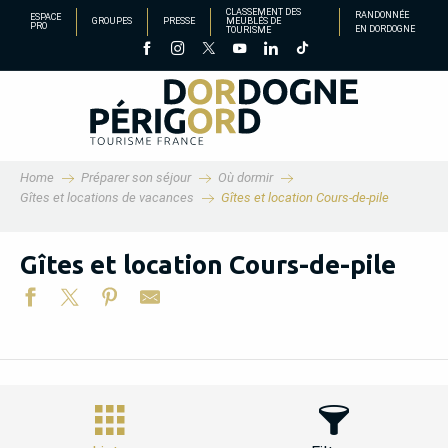
Aller
CLASSEMENT DES
RANDONNÉE
ESPACE
GROUPES
PRESSE
MEUBLÉS DE
PRO
EN DORDOGNE
TOURISME
au
contenu
principal
Home
Préparer son séjour
Où dormir
Gîtes et locations de vacances
Gîtes et location Cours-de-pile
Gîtes et location Cours-de-pile