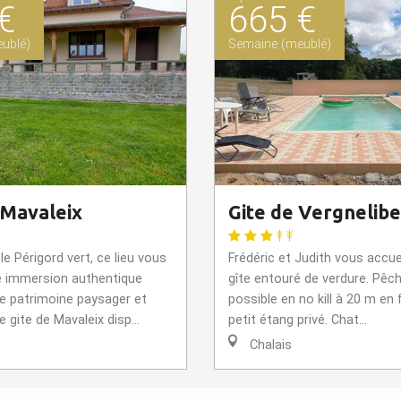
€
665 €
ublé)
Semaine (meublé)
 Mavaleix
Gite de Vergnelibe
le Périgord vert, ce lieu vous
Frédéric et Judith vous accue
 immersion authentique
gîte entouré de verdure. Pêch
he patrimoine paysager et
possible en no kill à 20 m en 
e gite de Mavaleix disp...
petit étang privé. Chat...
Chalais