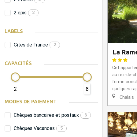
2 épis
2
LABELS
Gîtes de France
2
La Rame
CAPACITÉS
Cet apparte
au rez-de-c
ferme constr
2
8
quelques rap
Chalais
MODES DE PAIEMENT
Chèques bancaires et postaux
6
Chèques Vacances
5