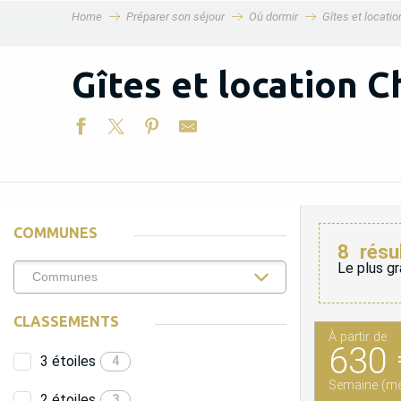
Home
Préparer son séjour
Où dormir
Gîtes et locati
MENU
Gîtes et location C
COMMUNES
8
résu
Le plus gr
CLASSEMENTS
À partir de
630 
3 étoiles
4
Semaine (me
2 étoiles
3