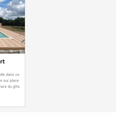
rt
ille dans ce
e sur place
face du gîte,