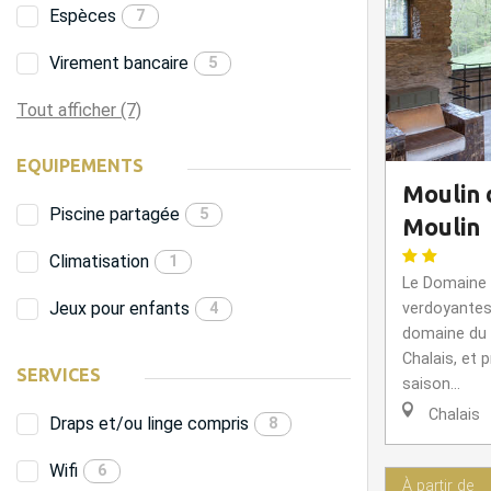
Espèces
7
Virement bancaire
5
Tout afficher (7)
EQUIPEMENTS
Moulin 
Piscine partagée
5
Moulin
Climatisation
1
Le Domaine e
Jeux pour enfants
4
verdoyantes 
domaine du 
Chalais, et 
SERVICES
saison...
Chalais
Draps et/ou linge compris
8
Wifi
6
À partir de