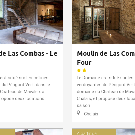
de Las Combas - Le
Moulin de Las Com
Four
st situé sur les collines
Le Domaine est situé sur les 
du Périgord Vert, dans le
verdoyantes du Périgord Vert
Château de Mavaleix à
domaine du Château de Maval
propose deux locations
Chalais, et propose deux loc
saison...
Chalais
À partir de