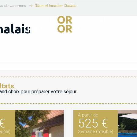
ons de vacances
Gîtes et location Chalais
halais
ltats
and choix pour préparer votre séjour
À partir de
€
525 €
ublé)
Semaine (meublé)