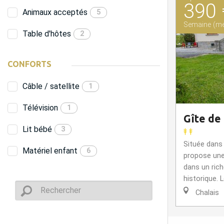
390 
Animaux acceptés
5
Semaine (me
Table d'hôtes
2
CONFORTS
Câble / satellite
1
Télévision
1
Gîte de
Lit bébé
3
Située dans 
Matériel enfant
6
propose une
dans un ric
historique. L
Chalais