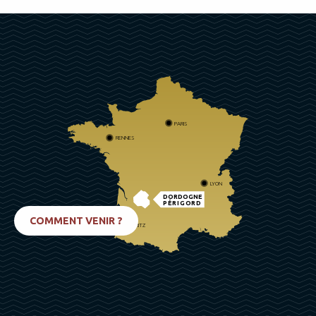
PARIS
RENNES
LYON
DORDOGNE
PÉRIGORD
COMMENT VENIR ?
BIARRITZ