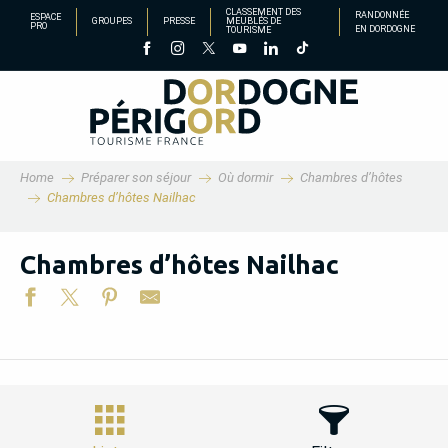
Aller
CLASSEMENT DES
RANDONNÉE
ESPACE
GROUPES
PRESSE
MEUBLÉS DE
PRO
EN DORDOGNE
TOURISME
au
contenu
principal
Home
Préparer son séjour
Où dormir
Chambres d’hôtes
Chambres d’hôtes Nailhac
Chambres d’hôtes Nailhac