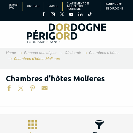
Aller
CLASSEMENT DES
RANDONNÉE
ESPACE
GROUPES
PRESSE
MEUBLÉS DE
PRO
EN DORDOGNE
TOURISME
au
contenu
principal
Home
Préparer son séjour
Où dormir
Chambres d’hôtes
Chambres d’hôtes Molieres
Chambres d’hôtes Molieres