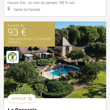
l’avons été : un coin de paradis 100 % nat...
Sarlat-la-Canéda
À partir de
93 €
Deux personnes (Chambres
d'hôtes)
APPELER
La Roseraie