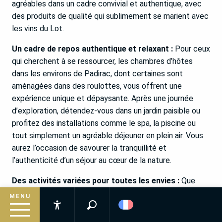
agréables dans un cadre convivial et authentique, avec
des produits de qualité qui sublimement se marient avec
les vins du Lot.
Un cadre de repos authentique et relaxant :
Pour ceux
qui cherchent à se ressourcer, les chambres d’hôtes
dans les environs de Padirac, dont certaines sont
aménagées dans des roulottes, vous offrent une
expérience unique et dépaysante. Après une journée
d’exploration, détendez-vous dans un jardin paisible ou
profitez des installations comme le spa, la piscine ou
tout simplement un agréable déjeuner en plein air. Vous
aurez l’occasion de savourer la tranquillité et
l’authenticité d’un séjour au cœur de la nature.
Des activités variées pour toutes les envies :
Que
vous soyez férus d’aventure, d’histoire ou de moments
MENU
de détente, Padirac propose une large gamme
Recherche
Accessibilité
d’activités. Entre la descente en barque dans le gouffre,