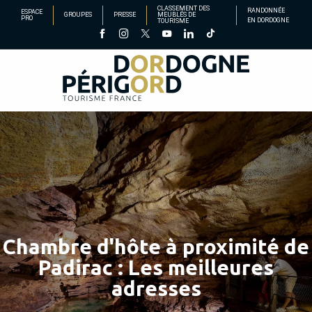
Aller
CLASSEMENT DES
RANDONNÉE
ESPACE
GROUPES
PRESSE
MEUBLÉS DE
PRO
EN DORDOGNE
TOURISME
au
contenu
principal
Chambre d'hôte à proximité de
Padirac : Les meilleures
adresses