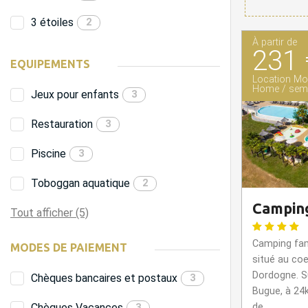
3 étoiles
2
À partir de
231 
EQUIPEMENTS
Location Mob
Home / sem
Jeux pour enfants
3
Restauration
3
Piscine
3
Toboggan aquatique
2
Camping
Tout afficher (5)
Camping fam
MODES DE PAIEMENT
situé au coe
Dordogne. S
Chèques bancaires et postaux
3
Bugue, à 24
Chèques Vacances
de...
3