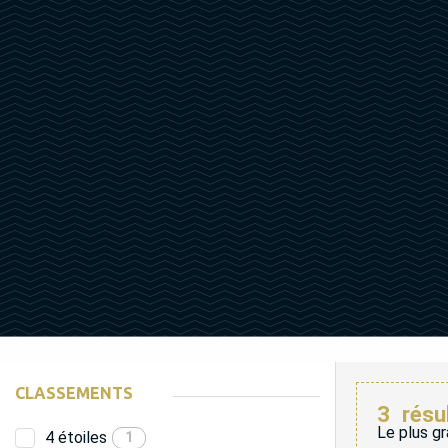
CLASSEMENTS
3
résu
Le plus gr
4 étoiles
1