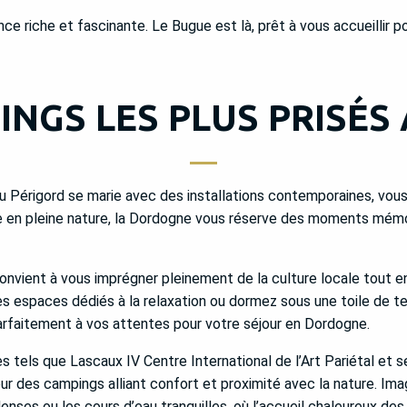
ce riche et fascinante. Le Bugue est là, prêt à vous accueillir p
INGS LES PLUS PRISÉS
du Périgord se marie avec des installations contemporaines, vou
 en pleine nature, la Dordogne vous réserve des moments mémor
vient à vous imprégner pleinement de la culture locale tout en 
es espaces dédiés à la relaxation ou dormez sous une toile de t
parfaitement à vos attentes pour votre séjour en Dordogne.
 tels que Lascaux IV Centre International de l’Art Pariétal et
our des campings alliant confort et proximité avec la nature. Ima
denses ou les cours d’eau tranquilles, où l’accueil chaleureux 