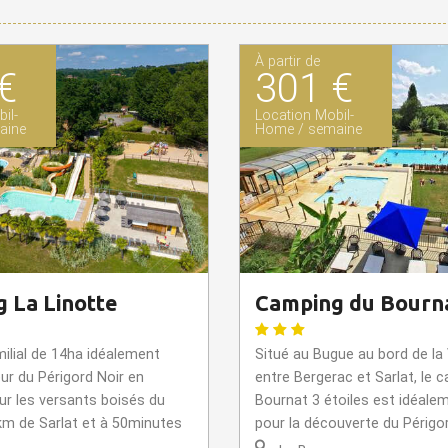
À partir de
€
301 €
il-
Location Mobil-
aine
Home / semaine
 La Linotte
Camping du Bourn
ilial de 14ha idéalement
Situé au Bugue au bord de la
ur du Périgord Noir en
entre Bergerac et Sarlat, le 
ur les versants boisés du
Bournat 3 étoiles est idéale
km de Sarlat et à 50minutes
pour la découverte du Périgord