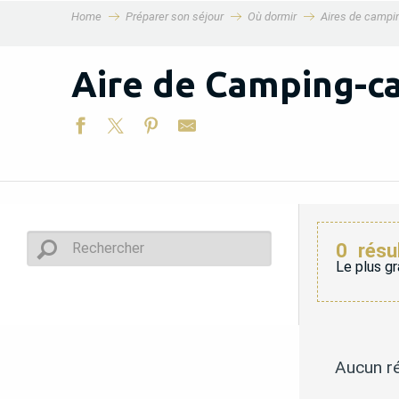
Home
Préparer son séjour
Où dormir
Aires de campi
MENU
Aire de Camping-c
0
résu
Le plus gr
Aucun ré