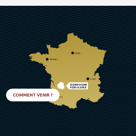
PARIS
RENNES
LYON
DORDOGNE
PÉRIGORD
COMMENT VENIR ?
BIARRITZ