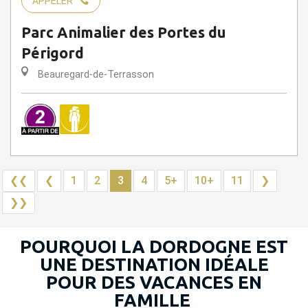
APPELER
Parc Animalier des Portes du
Périgord
Beauregard-de-Terrasson
❮❮
❮
1
2
3
4
5+
10+
11
❯
❯❯
POURQUOI LA DORDOGNE EST
UNE DESTINATION IDÉALE
POUR DES VACANCES EN
FAMILLE