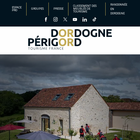
Aller
RANDONNÉE
CLASSEMENT DES
ESPACE
GROUPES
PRESSE
MEUBLÉS DE
EN
au
PRO
TOURISME
DORDOGNE
contenu
principal