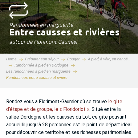
Randonnées en marguerite
Entre causses et rivières
autour de Florimont Gaumier
Home
Préparer son séjour
Bouger
A pied, à vélo, en canoë…
Randonnée à pied en Dordogne
Les randonnées à pied en marguerite
Randonnées entre causse et rivière
Rendez vous à Florimont-Gaumier où se trouve
le gîte
d’étape et de groupe, le « Floridorlot »
. Situé entre la
vallée Dordogne et les causses du Lot, ce gîte pouvant
accueillir jusqu’à 28 personnes est le point de départ idéal
pour découvrir ce territoire et ses richesses patrimoniales