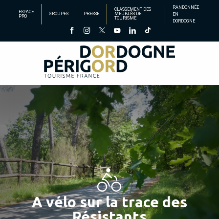
Aller
RANDONNÉE
CLASSEMENT DES
ESPACE
GROUPES
PRESSE
MEUBLÉS DE
EN
au
PRO
TOURISME
DORDOGNE
contenu
principal
A vélo sur la trace des
Résistants