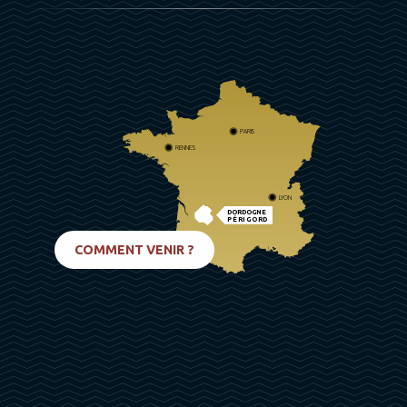
PARIS
RENNES
LYON
DORDOGNE
PÉRIGORD
BIARRITZ
COMMENT VENIR ?