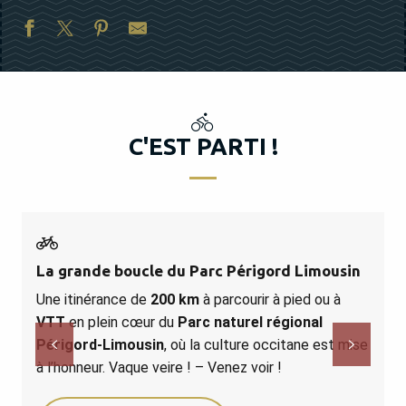
C'EST PARTI !
l
La grande boucle du Parc Périgord Limousin
H
Une itinérance de
200 km
à parcourir à pied ou à
v
VTT
en plein cœur du
Parc naturel régional
v
Périgord-Limousin
, où la culture occitane est mise
e
à l’honneur. Vaque veire ! – Venez voir !