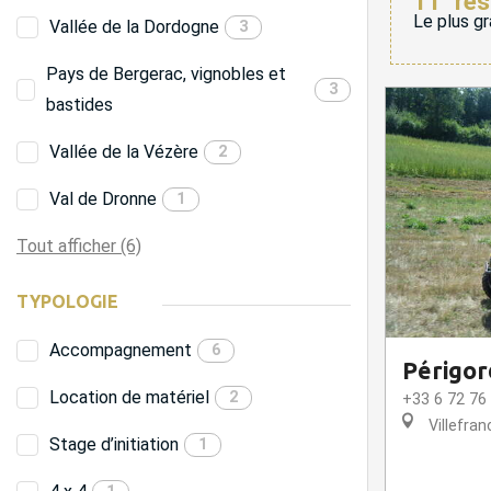
11
rés
Le plus gr
Vallée de la Dordogne
3
Pays de Bergerac, vignobles et
3
bastides
Vallée de la Vézère
2
Val de Dronne
1
Tout afficher (6)
TYPOLOGIE
Accompagnement
6
Périgor
Location de matériel
2
+33 6 72 76
Villefran
Stage d’initiation
1