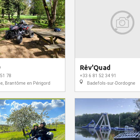
9
Rêv'Quad
 51 78
+33 6 81 52 34 91
, Brantôme en Périgord
Badefols-sur-Dordogne