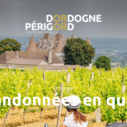
Bouger
ndonnées en q