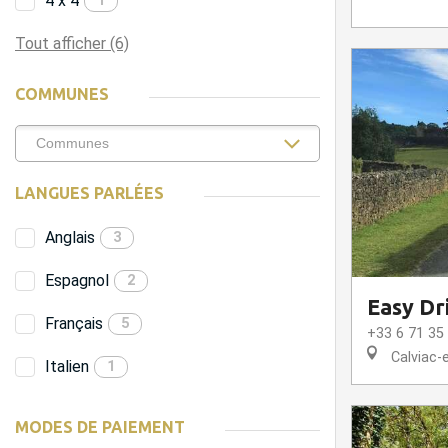
4 x 4
1
Tout afficher (6)
COMMUNES
LANGUES PARLÉES
Anglais
3
Espagnol
2
Easy Dr
Français
5
+33 6 71 35
Calviac-
Italien
1
MODES DE PAIEMENT