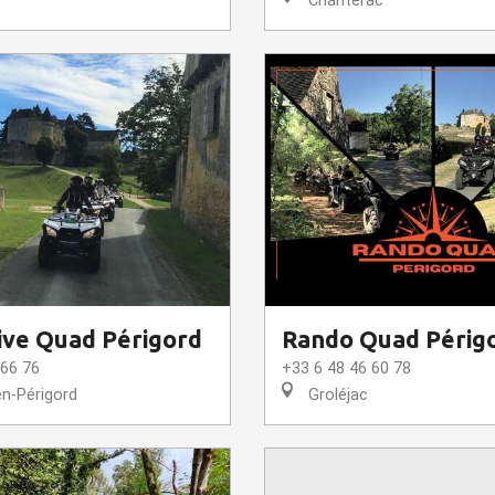
Chantérac
ive Quad Périgord
Rando Quad Périg
 66 76
+33 6 48 46 60 78
en-Périgord
Groléjac