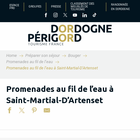
Aller
CLASSEMENT DES
RANDONNÉE
ESPACE
GROUPES
PRESSE
MEUBLÉS DE
PRO
EN DORDOGNE
TOURISME
au
contenu
principal
Home
Préparer son séjour
Bouger
Promenades au fil de l’eau
Promenades au fil de l’eau à Saint-Martial-D’Artenset
Promenades au fil de l’eau à
Saint-Martial-D’Artenset