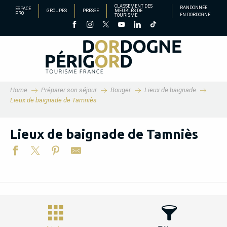
Aller
CLASSEMENT DES
RANDONNÉE
ESPACE
GROUPES
PRESSE
MEUBLÉS DE
PRO
EN DORDOGNE
TOURISME
au
contenu
principal
Home
Préparer son séjour
Bouger
Lieux de baignade
Lieux de baignade de Tamniès
Lieux de baignade de Tamniès