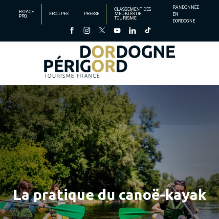
Aller
RANDONNÉE
CLASSEMENT DES
ESPACE
GROUPES
PRESSE
MEUBLÉS DE
EN
au
PRO
TOURISME
DORDOGNE
contenu
principal
La pratique du canoë-kayak