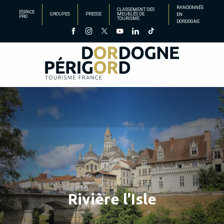
Aller
RANDONNÉE
CLASSEMENT DES
ESPACE
GROUPES
PRESSE
MEUBLÉS DE
EN
au
PRO
TOURISME
DORDOGNE
contenu
principal
Rivière l'Isle