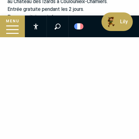
au Château des Izards à Coulounieix-Chamiers.
Entrée gratuite pendant les 2 jours.
Passe sanitaire exigé.
Lily
MENU
Inauguration samedi 27/11 à 10h.
Recherche
Accessibilité
Inspirez-vous
PLUS D’INFOS :
Suivez le guide
Préparez votre séjour
Mairie de Coulounieix-Chamiers (service culturel)
Tél. 05 53 54 73 29
Infos pratiques
Email :
culture-patrimoine@coulounieix-chamiers.fr
SITE DE LA VILLE DE COULOUNIEIX-
CHAMIERS
SUIVRE LA MAIRIE DE COULOUNIERS-
CHAMIERS SUR FACEBOOK