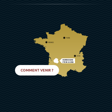
PARIS
RENNES
LYON
DORDOGNE
PÉRIGORD
BIARRITZ
COMMENT VENIR ?