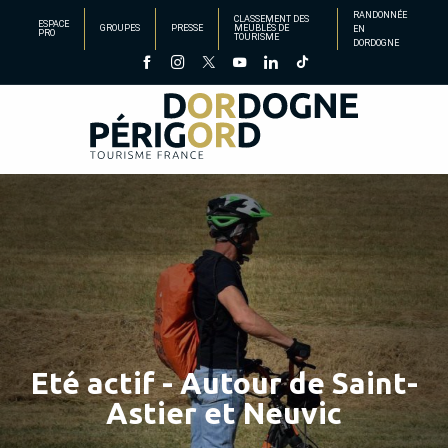
Aller
RANDONNÉE
CLASSEMENT DES
ESPACE
GROUPES
PRESSE
MEUBLÉS DE
EN
au
PRO
TOURISME
DORDOGNE
contenu
principal
Eté actif - Autour de Saint-
Astier et Neuvic